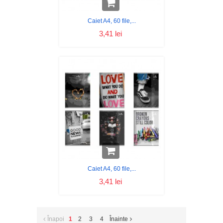
Caiet A4, 60 file,...
3,41 lei
Caiet A4, 60 file,...
3,41 lei
Înapoi
1
2
3
4
Înainte