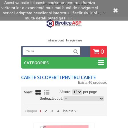
Acest website foloseste cookie
-uri pentru a furniza
Comenzi telefonice la : 0734649749
vizitatorilor o experiență mult mai bună de navigare și
servicii adaptate nevoilor și interesului fiecăruia. Mai
RON (lei)
multe detalii puteti gasi
aici
.
Intra in cont
Inregistrare
0
CATEGORIES
CAIETE SI COPERTI PENTRU CAIETE
Exista 46 produse.
Afisare:
per page
View:
Sortează după
Înapoi
1
2
3
4
Înainte