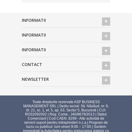
INFORMATII
INFORMATII
INFORMATII
CONTACT
NEWSLETTER
Toate drepturile rezervate ASP BUSINESS
MANAGEMENT SRL | Sediu social: Str. Năsăud, nr. 9,
bl. 21, sc. 1, et. 5, ap. 63, Sector 5, Bucuresti | CUI:
RO32092002 | Reg. Come.: J40/9679/2013 | Statut:
Comerciant | Cod CAEN: 8299 - Alte activitati de
servicii suport pentru intreprinderi n.c.a.| Program de
lucru cu publicul: luni-vineri 9:00 – 17:00 | Suntem
inregistrati la Autoritatea pentru prelucrarea datelor cu