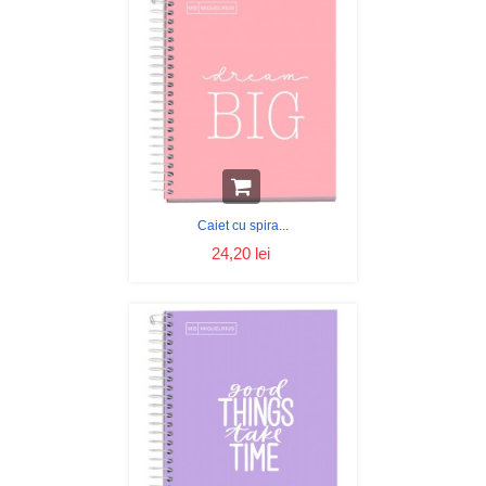
Caiet cu spira...
24,20 lei