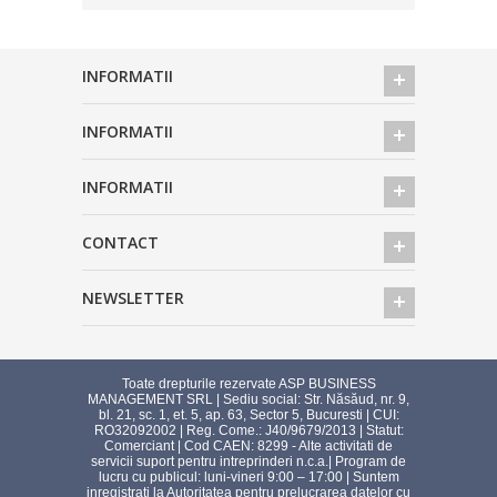
INFORMATII
INFORMATII
INFORMATII
CONTACT
NEWSLETTER
Toate drepturile rezervate ASP BUSINESS
MANAGEMENT SRL | Sediu social: Str. Năsăud, nr. 9,
bl. 21, sc. 1, et. 5, ap. 63, Sector 5, Bucuresti | CUI:
RO32092002 | Reg. Come.: J40/9679/2013 | Statut:
Comerciant | Cod CAEN: 8299 - Alte activitati de
servicii suport pentru intreprinderi n.c.a.| Program de
lucru cu publicul: luni-vineri 9:00 – 17:00 | Suntem
inregistrati la Autoritatea pentru prelucrarea datelor cu