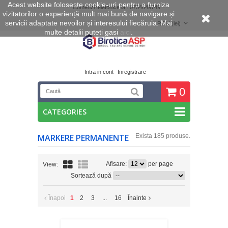
Acest website foloseste cookie
-uri pentru a furniza
Comenzi telefonice la : 0734649749
vizitatorilor o experiență mult mai bună de navigare și
servicii adaptate nevoilor și interesului fiecăruia. Mai
RON (lei)
multe detalii puteti gasi
aici
.
Intra in cont
Inregistrare
0
CATEGORIES
MARKERE PERMANENTE
Exista 185 produse.
Afisare:
per page
View:
Sortează după
Înapoi
1
2
3
...
16
Înainte