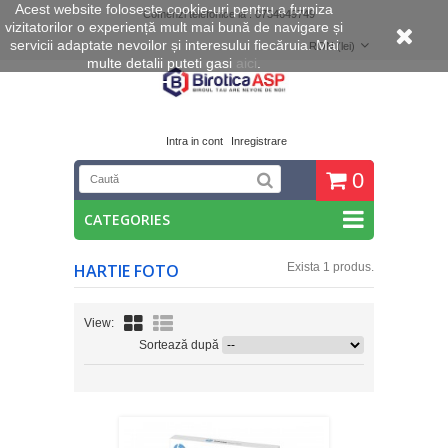
Acest website foloseste cookie
-uri pentru a furniza
Comenzi telefonice la : 0734649749
vizitatorilor o experiență mult mai bună de navigare și
servicii adaptate nevoilor și interesului fiecăruia. Mai
RON (lei)
multe detalii puteti gasi
aici
.
Intra in cont
Inregistrare
0
CATEGORIES
HARTIE FOTO
Exista 1 produs.
View:
Sortează după