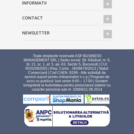
INFORMATII
CONTACT
NEWSLETTER
Toate drepturile rezervate ASP BUSINESS
MANAGEMENT SRL | Sediu social: Str. Năsăud, nr. 9,
bl. 21, sc. 1, et. 5, ap. 63, Sector 5, Bucuresti | CUI:
RO32092002 | Reg. Come.: J40/9679/2013 | Statut:
Comerciant | Cod CAEN: 8299 - Alte activitati de
servicii suport pentru intreprinderi n.c.a.| Program de
lucru cu publicul: luni-vineri 9:00 – 17:00 | Suntem
inregistrati la Autoritatea pentru prelucrarea datelor cu
caracter personal sub nr. 32669/11.08.2014