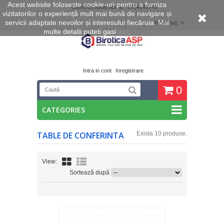
Acest website foloseste cookie
-uri pentru a furniza
Comenzi telefonice la : 0734649749
vizitatorilor o experiență mult mai bună de navigare și
servicii adaptate nevoilor și interesului fiecăruia. Mai
RON (lei)
multe detalii puteti gasi
aici
.
Intra in cont
Inregistrare
0
CATEGORIES
TABLE DE CONFERINTA
Exista 10 produse.
View:
Sortează după