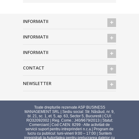
INFORMATII
INFORMATII
INFORMATII
CONTACT
NEWSLETTER
Toate drepturile rezervate ASP BUSINESS
MANAGEMENT SRL | Sediu social: Str. Năsăud, nr. 9,
bl. 21, sc. 1, et. 5, ap. 63, Sector 5, Bucuresti | CUI:
RO32092002 | Reg. Come.: J40/9679/2013 | Statut:
Comerciant | Cod CAEN: 8299 - Alte activitati de
servicii suport pentru intreprinderi n.c.a.| Program de
lucru cu publicul: luni-vineri 9:00 – 17:00 | Suntem
inregistrati la Autoritatea pentru prelucrarea datelor cu