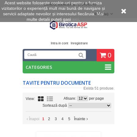
Acest website foloseste cookie
-uri pentru a furniza
Comenzi telefonice la : 0734649749
vizitatorilor o experiență mult mai bună de navigare și
servicii adaptate nevoilor și interesului fiecăruia. Mai
RON (lei)
multe detalii puteti gasi
aici
.
Intra in cont
Inregistrare
0
CATEGORIES
TAVITE PENTRU DOCUMENTE
Exista 51 produse.
Afisare:
per page
View:
Sortează după
Înapoi
1
2
3
4
5
Înainte