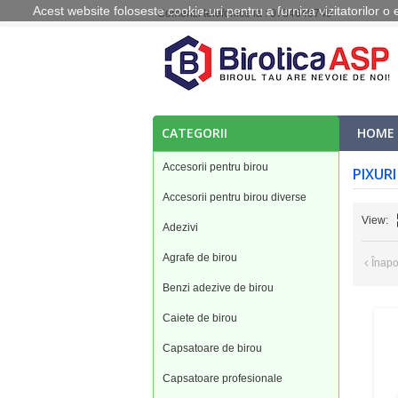
Acest website foloseste cookie
-uri pentru a furniza vizitatorilor 
Comenzi telefonice la : 0734649749
CATEGORII
HOME
Accesorii pentru birou
PIXUR
Accesorii pentru birou diverse
View:
Adezivi
Agrafe de birou
Înap
Benzi adezive de birou
Caiete de birou
Capsatoare de birou
Capsatoare profesionale