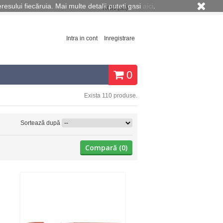
eresului fiecăruia. Mai multe detalii puteti gasi
aici
.
RON (lei)
Intra in cont
Inregistrare
0
Exista 110 produse.
Sortează după
Compară (
0
)