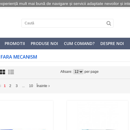
o experiență mult mai bună de navigare și servicii adaptate nevoilor și int
PROMOTII
PRODUSE NOI
CUM COMAND?
DESPRE NOI
I FARA MECANISM
Afisare:
per page
oi
1
2
3
...
10
Înainte