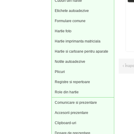
Cuburi din hartie
Etichete autoadezive
Formulare comune
Hartie foto
Hartie imprimanta matriciala
Hartie si cartoane pentru aparate
Notite autoadezive
Înap
Plicuri
Registre si repertoare
Role din hartie
Comunicare si prezentare
Accesorii prezentare
Clipboard-uri
Dosare de prezentare