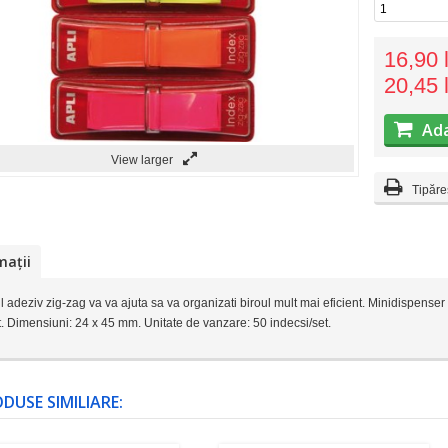
16,90 l
20,45 l
Ada
View larger
Tipăre
mații
l adeziv zig-zag va va ajuta sa va organizati biroul mult mai eficient. Minidispenser 
t. Dimensiuni: 24 x 45 mm. Unitate de vanzare: 50 indecsi/set.
DUSE SIMILIARE: