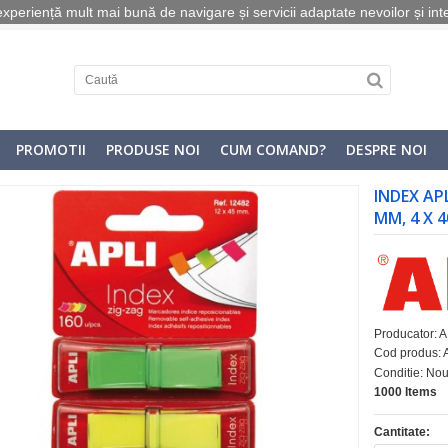
o experiență mult mai bună de navigare și servicii adaptate nevoilor și int
PROMOTII
PRODUSE NOI
CUM COMAND?
DESPRE NOI
INDEX AP
MM, 4 X 4
Producator:
A
Cod produs:
Conditie:
No
1000
Items
Cantitate: