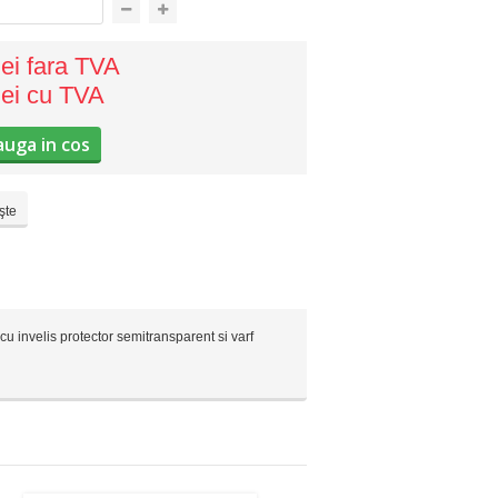
ei
fara TVA
ei
cu TVA
uga in cos
şte
cu invelis protector semitransparent si varf