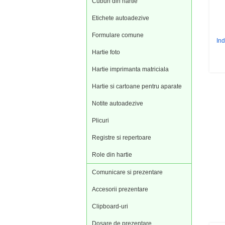
Cuburi din hartie
Etichete autoadezive
Formulare comune
Ind
Hartie foto
Hartie imprimanta matriciala
Hartie si cartoane pentru aparate
Notite autoadezive
Plicuri
Registre si repertoare
Role din hartie
Comunicare si prezentare
Accesorii prezentare
Clipboard-uri
Dosare de prezentare