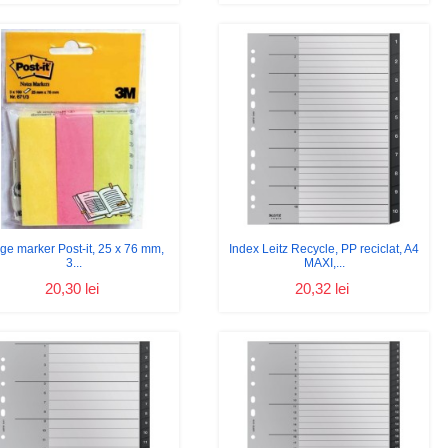
ge marker Post-it, 25 x 76 mm,
Index Leitz Recycle, PP reciclat, A4
3...
MAXI,...
20,30 lei
20,32 lei