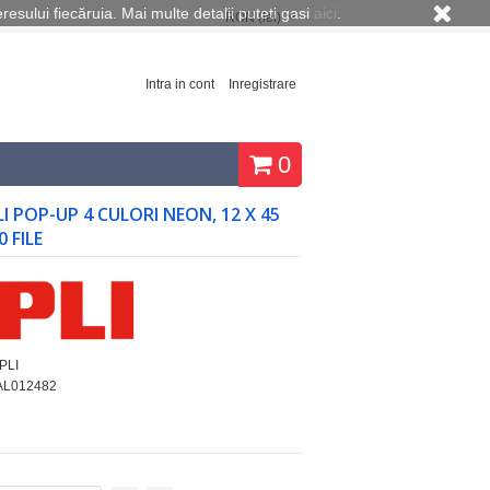
eresului fiecăruia. Mai multe detalii puteti gasi
aici
.
RON (lei)
Intra in cont
Inregistrare
0
LI POP-UP 4 CULORI NEON, 12 X 45
0 FILE
PLI
AL012482
u