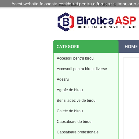
Acest website foloseste cookie
-uri pentru a furniza vizitatorilor 
Comenzi telefonice la : 0734649749
CATEGORII
HOME
Accesorii pentru birou
Accesorii pentru birou diverse
Adezivi
Agrafe de birou
Benzi adezive de birou
Caiete de birou
Capsatoare de birou
Capsatoare profesionale