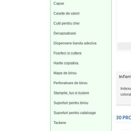
Capse
Casete de valori
Cutii pentru chei
Decapsatoare
Dispensere banda adeziva
Foarfeci si cuttere
Hartie copiativa
Mape de birou
Infor
Perforatoare de birou
Indexu
Stampile, tus si tusiere
colora
Suporturi pentru birou
Suporturi pentru cataloage
30 PRO
Tackere