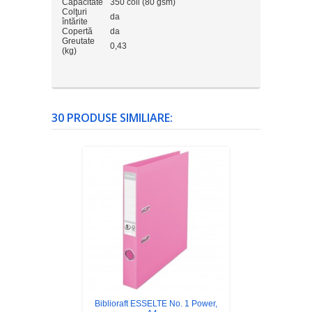
Capacitate
350 coli (80 gsm)
Colţuri
da
întărite
Copertă
da
Greutate
0,43
(kg)
30 PRODUSE SIMILIARE:
Biblioraft ESSELTE No. 1 Power,