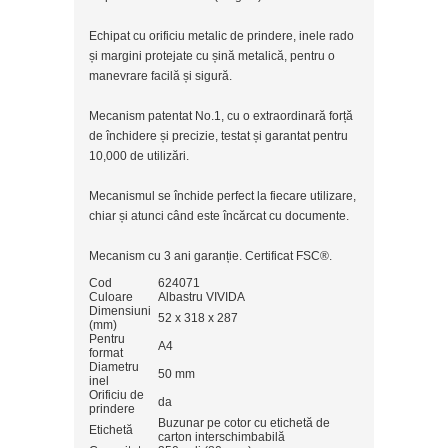
Echipat cu orificiu metalic de prindere, inele rado
și margini protejate cu șină metalică, pentru o
manevrare facilă și sigură.
Mecanism patentat No.1, cu o extraordinară forță
de închidere și precizie, testat și garantat pentru
10,000 de utilizări.
Mecanismul se închide perfect la fiecare utilizare,
chiar și atunci când este încărcat cu documente.
Mecanism cu 3 ani garanție. Certificat FSC®.
Cod
624071
Culoare
Albastru VIVIDA
Dimensiuni
52 x 318 x 287
(mm)
Pentru
A4
format
Diametru
50 mm
inel
Orificiu de
da
prindere
Buzunar pe cotor cu etichetă de
Etichetă
carton interschimbabilă