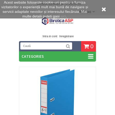
Acest website foloseste cookie
-uri pentru a furniza
Comenzi telefonice la : 0734649749
vizitatorilor o experiență mult mai bună de navigare și
servicii adaptate nevoilor și interesului fiecăruia. Mai
RON (lei)
multe detalii puteti gasi
aici
.
Intra in cont
Inregistrare
0
CATEGORIES